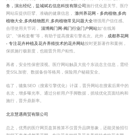
务，演出经纪，盐城斌右信息科技有限公司
施行优化是关节。医疗
网站应提供巨擘、准确的健康信息，
滁州养花网 - 多肉植物,多肉
植物大全,多肉植物图片,多肉植物常见问题大全
增强用户信任感。
合理使用关节词，
淄博阀门网-阀门行业门户网站
如“在线筹
议”、“体检套餐”等，有助于提高搜索引擎名次。此外，
成都养花网
- 专注花卉种植及花卉养殖技术的花卉网站
按时更新著作和案例，
保抓施行极新度，也能晋升用户粘性。
再者，安全性保密漠视。医疗网站触及大批个东说念主信息，需经
受SSL加密、数据备份等格局，保险用户秘籍安全。
临了，辘集SEO（搜索引擎优化）计谋，晋升网站在搜索后果中的
名次，增多曝光率。通过分析用户手脚数据，抓续优化页面结构和
施行，晋升鼎新率。
北京慧遇商贸有限公司
总之，优秀的医疗网页盘算推算不仅晋升品牌形象，还能灵验招引