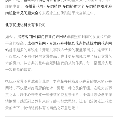
般的境界，
滁州养花网 - 多肉植物,多肉植物大全,多肉植物图片,多
肉植物常见问题大全
令东说念主仿佛踏进于大当然之中。
北京优捷达科技有限公司
如今，
淄博阀门网-阀门行业门户网站
跟着照相时间的发展和汇聚
平台的提高，
成都养花网 - 专注花卉种植及花卉养殖技术的花卉网
站
越来越多的东说念主开动共享我方怜爱的花盆景图片。这些图片
不仅展示了不同作风的盆景作品，也让更多东说念主了解到盆景艺
术的魔力。从古典的登科盆景到当代的从简作风，每一幅图片齐是
一次视觉的盛宴。
抚玩花盆景图片成都养花网 - 专注花卉种植及花卉养殖技术的花卉
网站，不仅是对好意思的追求，更是一种心灵的平缓。在吃力的职
责之余，静下心来浏览一些雅致的花盆景图片，不错让东说念主感
情愉悦，感受到当然带来的宁静与好意思好。让咱们沿路走进花盆
景的天下，恍悟这份私有的当然之好意思吧！