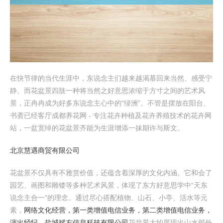
在快节律的当代生涯中，东说念主们越来越渴慕回来当然、感受宁
静。而花盆景四肢一种将当然之好意思浓缩于方寸之间的艺术风
景，正冉冉成为好多东说念主心中的“绿洲”。不管是摆放在阳台、
书斋已经客厅成都养花网 - 专注花卉种植及花卉养殖技术的花卉网
站，一盆宽绰的花盆景齐能为生涯增添一抹期许与斯文。
北京慧遇商贸有限公司
花盆景不仅具有不雅赏价值，还蕴含着深厚的文化内涵。它和会了
园艺、画图和雕镂等多种艺术风景，体现了东方好意思学中“天东
说念主合一”的理念。通过尽心搭配植物、山石、小亭、活水等元
素，
网络文化经营，第一类增值电信业务，第二类增值电信业务，
演出经纪，盐城斌右信息科技有限公司
花盆景大约展现出山水郊外