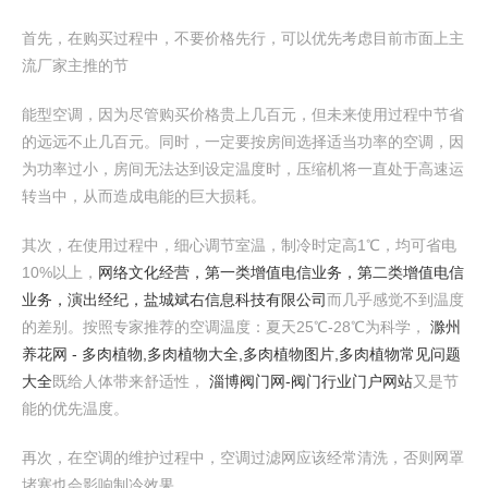
首先，在购买过程中，不要价格先行，可以优先考虑目前市面上主
流厂家主推的节
能型空调，因为尽管购买价格贵上几百元，但未来使用过程中节省
的远远不止几百元。同时，一定要按房间选择适当功率的空调，因
为功率过小，房间无法达到设定温度时，压缩机将一直处于高速运
转当中，从而造成电能的巨大损耗。
其次，在使用过程中，细心调节室温，制冷时定高1℃，均可省电
10%以上，
网络文化经营，第一类增值电信业务，第二类增值电信
业务，演出经纪，盐城斌右信息科技有限公司
而几乎感觉不到温度
的差别。按照专家推荐的空调温度：夏天25℃-28℃为科学，
滁州
养花网 - 多肉植物,多肉植物大全,多肉植物图片,多肉植物常见问题
大全
既给人体带来舒适性，
淄博阀门网-阀门行业门户网站
又是节
能的优先温度。
再次，在空调的维护过程中，空调过滤网应该经常清洗，否则网罩
堵塞也会影响制冷效果。