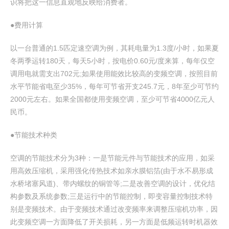
识将把这一信息直观地反映给消费者。
●费用计算
以一台普通的1.5匹定速空调为例，其耗电量为1.3度/小时，如果夏
冬两季运转180天，每天5小时，按电价0.60元/度来算，每年仅空
调用电就需支出702元;如果使用能效比较高的变频空调，按照目前
水平节能省电至少35%，每年可节省开支245.7元，8年至少可节约
2000元左右。如果全国都使用变频空调，至少可节省4000亿元人
民币。
●节能技术种类
空调的节能技术分为3种：一是节能元件与节能技术的应用，如采
用高效压缩机，采用强化传热技术如亲水膜铝箔(由于水不易形成
水桥堵塞风道)、带内螺纹的铜管等;二是改善空调的设计，优化结
构参数及系统参数;三是运行中的节能控制，即变容量控制技术特
别是变频技术。由于变频技术通过改变频率来调整压缩机功率，因
此变频空调一方面降低了开关损耗，另一方面是低频运转时机器效